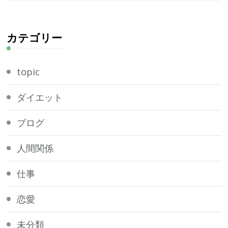
か
お
探
カテゴリー
し
で
topic
す
か
ダイエット
?
ブログ
人間関係
仕事
恋愛
未分類