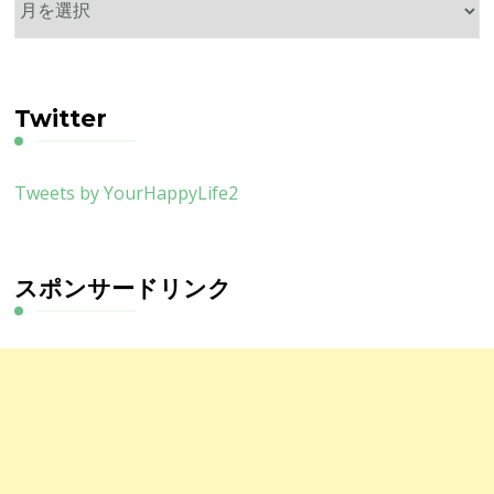
ー
カ
イ
ブ
Twitter
Tweets by YourHappyLife2
スポンサードリンク