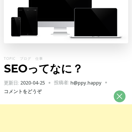
TOPIC
ブログ
仕事
SEOってなに？
投稿者:
更新日:
2020-04-25
h@ppy.happy
(SEO
コメントをどうぞ
っ
て
な
に？)