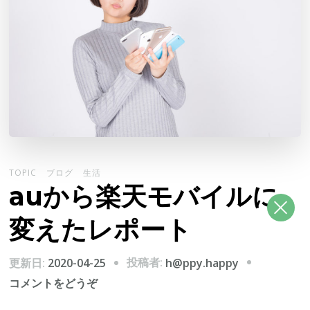
TOPIC
ブログ
生活
auから楽天モバイルに
変えたレポート
投稿者:
更新日:
2020-04-25
h@ppy.happy
(au
コメントをどうぞ
か