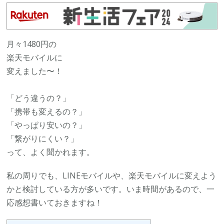
ら
楽
天
月々1480円の
モ
楽天モバイルに
バ
変えました〜！
イ
ル
「どう違うの？」
に
「携帯も変えるの？」
変
「やっぱり安いの？」
え
「繋がりにくい？」
た
って、よく聞かれます。
レ
ポ
私の周りでも、LINEモバイルや、楽天モバイルに変えよう
ー
かと検討している方が多いです。いま時間があるので、一
ト)
応感想書いておきますね！