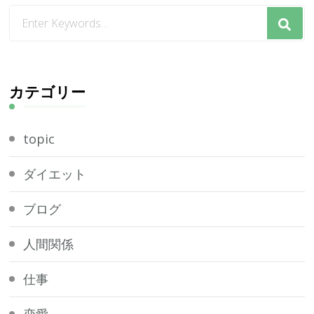
な
に
か
お
探
カテゴリー
し
で
topic
す
か
ダイエット
?
ブログ
人間関係
仕事
恋愛