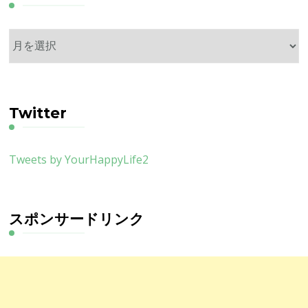
ア
ー
カ
イ
ブ
Twitter
Tweets by YourHappyLife2
スポンサードリンク