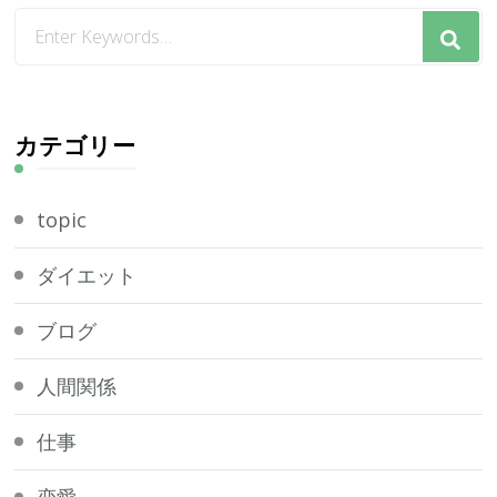
な
に
か
お
探
カテゴリー
し
で
topic
す
か
ダイエット
?
ブログ
人間関係
仕事