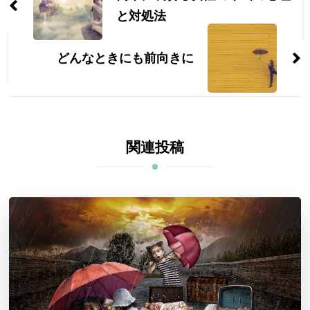
ナ
と対処法
ビ
どんなときにも前向きに
ゲ
ー
シ
関連投稿
ョ
ン