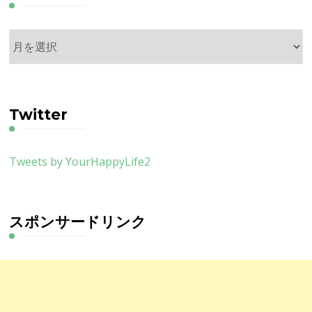
ア
ー
カ
イ
ブ
Twitter
Tweets by YourHappyLife2
スポンサードリンク