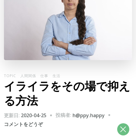
TOPIC
人間関係
仕事
生活
イライラをその場で抑え
る方法
投稿者:
更新日:
2020-04-25
h@ppy.happy
(イ
コメントをどうぞ
ラ