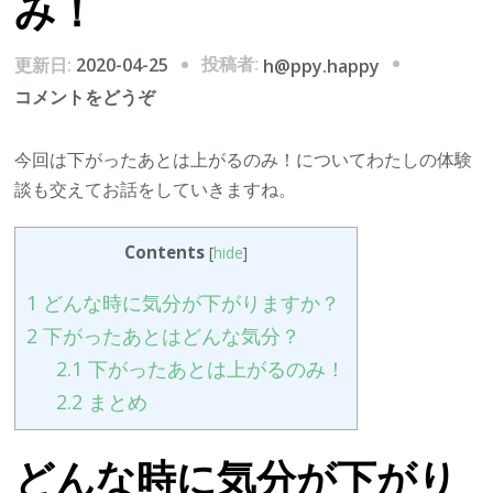
み！
投稿者:
更新日:
2020-04-25
h@ppy.happy
(下
コメントをどうぞ
が
っ
今回は下がったあとは上がるのみ！についてわたしの体験
た
談も交えてお話をしていきますね。
あ
と
Contents
[
hide
]
は
1
どんな時に気分が下がりますか？
上
が
2
下がったあとはどんな気分？
る
2.1
下がったあとは上がるのみ！
の
2.2
まとめ
み！)
どんな時に気分が下がり