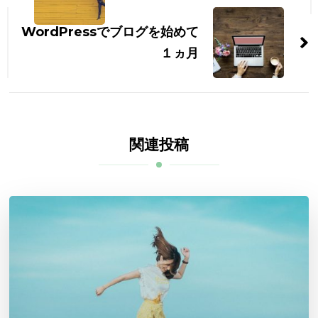
ナ
WordPressでブログを始めて
ビ
１ヵ月
ゲ
ー
シ
関連投稿
ョ
ン