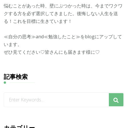
悩むことがあった時、壁にぶつかった時は、今までワクワ
クする方を必ず選択してきました。後悔しない人生を送
る！これを目標に生きています！
≪自分の思考≫and≪勉強したこと≫をblogにアップして
います。
ぜひ見てください♡皆さんにも届きます様に♡
記事検索
な
に
か
お
探
カテゴリー