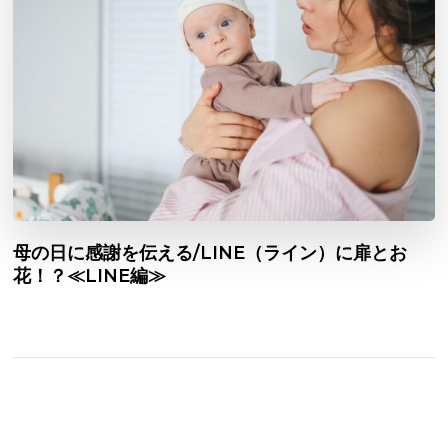
母の日に感謝を伝える/LINE（ライン）に扉とお
花！？≪LINE編≫