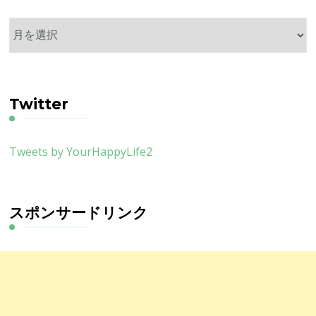
ア
ー
カ
イ
ブ
Twitter
Tweets by YourHappyLife2
スポンサードリンク