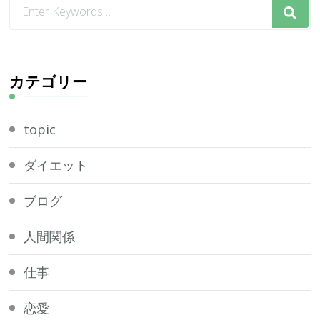
な
に
か
お
探
カテゴリー
し
で
topic
す
か
ダイエット
?
ブログ
人間関係
仕事
恋愛