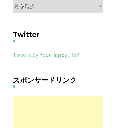
ア
ー
カ
イ
Twitter
ブ
Tweets by YourHappyLife2
スポンサードリンク