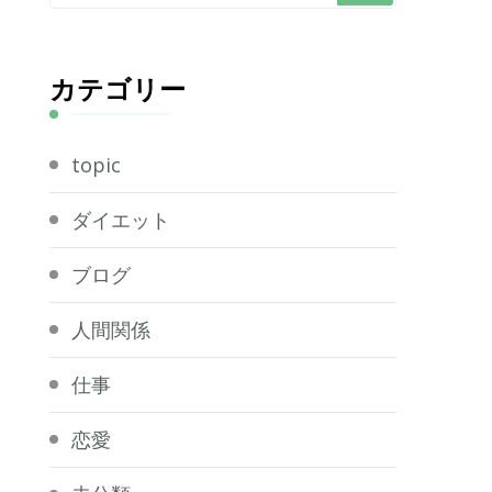
に
か
お
カテゴリー
探
し
topic
で
す
ダイエット
か
?
ブログ
人間関係
仕事
恋愛