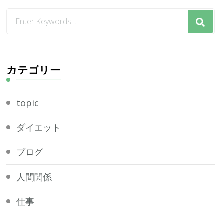
な
に
か
お
探
カテゴリー
し
で
topic
す
か
ダイエット
?
ブログ
人間関係
仕事