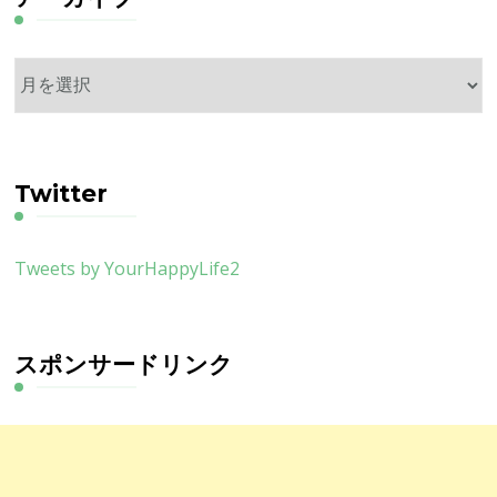
ア
ー
カ
イ
ブ
Twitter
Tweets by YourHappyLife2
スポンサードリンク